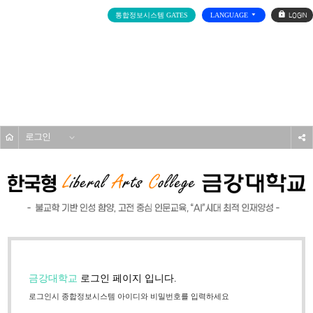
로
통합정보시스템 GATES
LANGUAGE
그
인
전
체
메
기타
뉴
홈
로그인
s
금강대학교
로그인 페이지 입니다.
로그인시 종합정보시스템 아이디와 비밀번호를 입력하세요