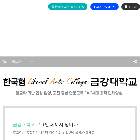
로
통합정보시스템 GATES
LANGUAGE
그
인
전
체
메
기타
뉴
홈
로그인
s
금강대학교
로그인 페이지 입니다.
로그인시 종합정보시스템 아이디와 비밀번호를 입력하세요