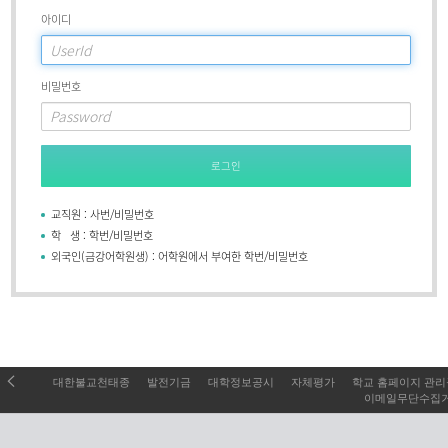
아이디
비밀번호
로그인
교직원 : 사번/비밀번호
학 생 : 학번/비밀번호
외국인(금강어학원생) : 어학원에서 부여한 학번/비밀번호
대한불교천태종
발전기금
대학정보공시
자체평가
학교 홈페이지 관
이메일무단수집