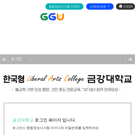
로
통합정보시스템 GATES
LANGUAGE
그
인
전
체
메
기타
뉴
홈
로그인
s
금강대학교
로그인 페이지 입니다.
로그인시 종합정보시스템 아이디와 비밀번호를 입력하세요