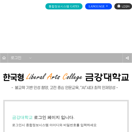
로
통합정보시스템 GATES
LANGUAGE
그
인
전
체
메
기타
뉴
홈
로그인
s
금강대학교
로그인 페이지 입니다.
로그인시 종합정보시스템 아이디와 비밀번호를 입력하세요