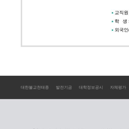
교직원 
학 생 
외국인
대한불교천태종
발전기금
대학정보공시
자체평가