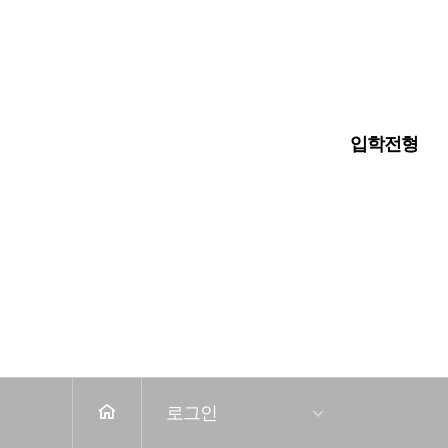
입학안내
대학교
대학원
입학전형
전
체
메
뉴
홈
로그인