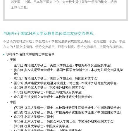
以美国、中国、日本等三国为中心，为全校生提供留学一学期的机会，培养
全球化力量。
与海外9个国家34所大学及教育单位缔结友好交流关系，
不遗余力地推进有助于学生成长和学校发展的实质性交流项目，包括教授、职员、学生
在内的人际交流项目、学分交换项目、双学位制度、学术交流项目、共同合作项目等。
获得海外名牌大学硕博士学位名单
美国
金○廷(乔治城大学硕士／美国大学博士生 - 本校海外研究生院奖学金)
姜○姬(宾夕法尼亚大学硕士／韩国外国语大学博士生 - 本校海外研究生院奖学
金)
洪○姸(乔治城大学硕士／美国大学博士生 - 韩国政府奖学金)
崔○莉(威斯康星大学麦迪逊分校硕士／博士生 - 本校海外研究生院奖学金)
金○恩(康乃尔大学硕士 - 本校海外研究生院奖学金)
朴○鈺(纽约大学硕士 - 韩国忠南地方政府奖学金)
金○霓(密执安州立大学硕士 - 本校海外研究生院奖学金)
中国
卢○恩(復旦大学硕士／博士 - 本校海外研究生院奖学金生／中国政府奖学金)
崔○而(復旦大学硕士／博士 - 本校海外研究生院奖学金生／中国政府奖学金)
俞○秀(北京大学硕士／博士)
辛○任(北京大学硕士／韩国金刚大学博士生 - 本校海外研究生院奖学金)
郭○姬(復旦大学硕士 - 中国政府奖学金)
朴○厚(北京大学硕士／博士生 - 中国政府奖学金)