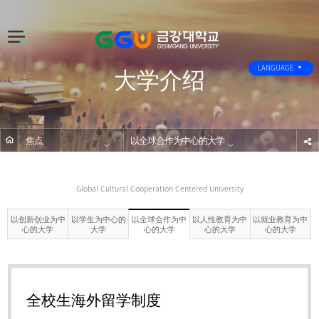
전
체
大学介绍
메
LANGUAGE
뉴
焦点
以全球合作为中心的大学
s
Global Cultural Cooperation Centered University
以创新创业为中
以学生为中心的
以人性教育为中
以就业教育为中
以全球合作为中
心的大学
大学
心的大学
心的大学
心的大学
全校生海外留学制度