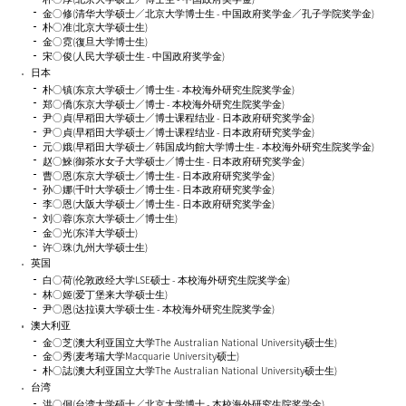
金○修(清华大学硕士／北京大学博士生 - 中国政府奖学金／孔子学院奖学金)
朴○准(北京大学硕士生)
金○霓(復旦大学博士生)
宋○俊(人民大学硕士生 - 中国政府奖学金)
日本
朴○镇(东京大学硕士／博士生 - 本校海外研究生院奖学金)
郑○僑(东京大学硕士／博士 - 本校海外研究生院奖学金)
尹○貞(早稻田大学硕士／博士课程结业 - 日本政府研究奖学金)
尹○貞(早稻田大学硕士／博士课程结业 - 日本政府研究奖学金)
元○娥(早稻田大学硕士／韩国成均館大学博士生 - 本校海外研究生院奖学金)
赵○鯠(御茶水女子大学硕士／博士生 - 日本政府研究奖学金)
曹○恩(东京大学硕士／博士生 - 日本政府研究奖学金)
孙○娜(千叶大学硕士／博士生 - 日本政府研究奖学金)
李○恩(大阪大学硕士／博士生 - 日本政府研究奖学金)
刘○蓉(东京大学硕士／博士生)
金○光(东洋大学硕士)
许○珠(九州大学硕士生)
英国
白○荷(伦敦政经大学LSE硕士 - 本校海外研究生院奖学金)
林○姬(爱丁堡来大学硕士生)
尹○恩(达拉谟大学硕士生 - 本校海外研究生院奖学金)
澳大利亚
金○芝(澳大利亚国立大学The Australian National University硕士生)
金○秀(麦考瑞大学Macquarie University硕士)
朴○誌(澳大利亚国立大学The Australian National University硕士生)
台湾
洪○侗(台湾大学硕士／北京大学博士 - 本校海外研究生院奖学金)