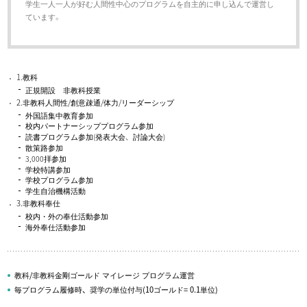
学生一人一人が好む人間性中心のプログラムを自主的に申し込んで運営し
ています。
1.教科
正規開設 非教科授業
2.非教科人間性/創意疎通/体力/リーダーシップ
外国語集中教育参加
校内パートナーシッププログラム参加
読書プログラム参加(発表大会、討論大会)
散策路参加
3,000拝参加
学校特講参加
学校プログラム参加
学生自治機構活動
3.非教科奉仕
校内・外の奉仕活動参加
海外奉仕活動参加
教科/非教科金剛ゴールド マイレージ プログラム運営
毎プログラム履修時、奨学の単位付与(10ゴールド= 0.1単位)