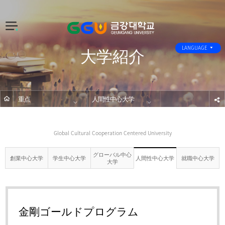
전
체
大学紹介
메
LANGUAGE
뉴
重点
人間性中心大学
s
Global Cultural Cooperation Centered University
グローバル中心
創業中心大学
学生中心大学
就職中心大学
人間性中心大学
大学
金剛ゴールドプログラム