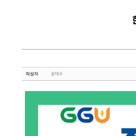
면
윤태수
작성자
접
기
출
문
제
상
세
페
이
지