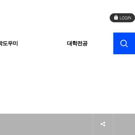
로
그
인
학도우미
대학전공
sns