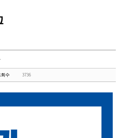
과
3736
조회수