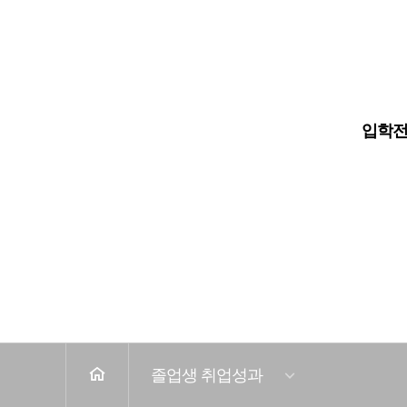
입학안내
대학교
대학원
입학
전
체
메
뉴
졸업생 취업성과