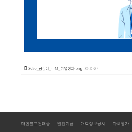
2020_금강대_주요_취업성과.png
(334.0 KB)
대한불교천태종
발전기금
대학정보공시
자체평가