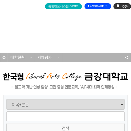
로
통합정보시스템 GATES
LANGUAGE
그
인
전
체
메
대학소개
뉴
홈
대학현황
자체평가
s
검색