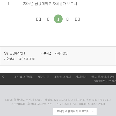
1
2009년 금강대학교 자체평가 보고서
처
이
다
마
1
음
전
음
지
으
페
페
막
로
이
이
으
담당부서안내
부서명
기획조정팀
이
지
지
로
연락처
041)731-3301
동
로
로
이
이
이
동
대한불교천태종
발전기금
대학정보공시
자체평가
학교 홈페이지 관
동
동
이메일무단수집
32906 충청남도 논산시 상월면 상월로 522 금강대학교 대표전화번호 (041) 731-3114
COPYRIGHTⓒ2018 GEUMGANG UNIVERSITY. ALL RIGHTS RESERVED.
교내정보 홈페이지 바로가기