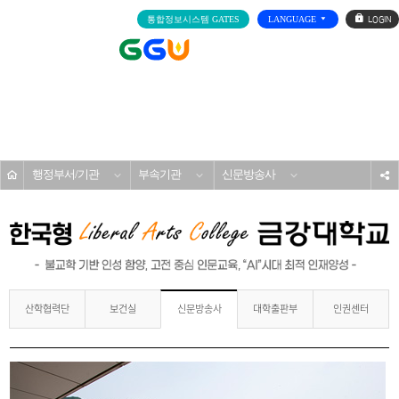
로
통합정보시스템 GATES
LANGUAGE
그
인
전
체
메
대학소개
뉴
홈
행정부서/기관
부속기관
신문방송사
s
산학협력단
보건실
대학출판부
인권센터
신문방송사