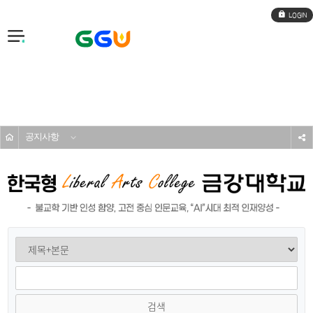
로
그
인
전
체
메
입학도우미
뉴
공지사항
s
검색