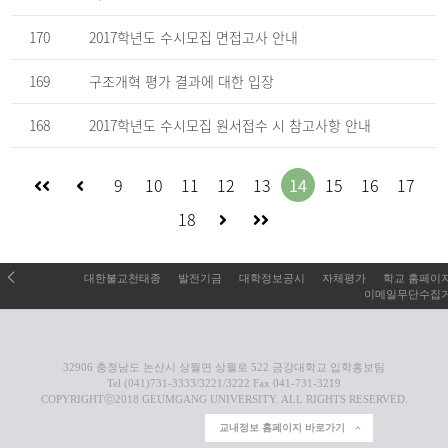
하
는
170
2017학년도 수시모집 면접고사 안내
표
169
구조개혁 평가 결과에 대한 입장
168
2017학년도 수시모집 원서접수 시 참고사항 안내
처
이
9
10
11
12
13
14
15
16
17
다
마
음
전
18
음
지
으
페
대한불교천태종
발전기금
대학정보공시
자체평가
학교 홈페이
페
막
로
이
이메일무단수집
이
으
이
지
지
로
동
로
32906 충청남도 논산시 상월면 상월로 522 금강대학교 입학홍보팀
Tel (041)731-3333/3221/3222 Fax 041-731-3219
로
이
이
COPYRIGHTⓒ2018 GEUMGANG UNIVERSITY. ALL RIGHTS RESERVED.
이
동
동
교내정보 홈페이지 바로가기