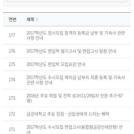
연번
제목
공
지
2017학년도 정시모집 합격자 등록금 납부 및 기숙사 관련
177
사
사항 안내
항
게
시
176
2017학년도 편입학 필기고사 및 면접고사 일정 안내
판
의
연
175
2017학년도 편입학 모집요강 안내
번,
파
일,
2017학년도 수시모집 예치금 납부자 최종 등록 및 기숙사
제
174
관련 사항 안내
목,
작
성
자,
2016년 주요 취업 및 진학 성과(11/29일자 인원 추가-67
173
조
명)
회
수,
작
172
금강대학교 주요 장점 - 신입생에게 드리는 혜택
성
일
을
2017학년도 수시모집 면접고사(융합형금강인재전형) 안
제
171
내
공