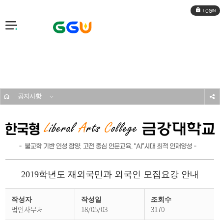
로
그
인
전
체
메
입학도우미
뉴
공지사항
s
2019학년도 재외국민과 외국인 모집요강 안내
공
지
작성자
작성일
조회수
사
법인사무처
18/05/03
3170
항
상