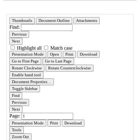
세
페
이
지