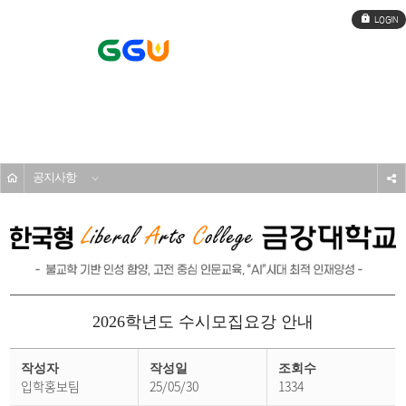
로
그
인
전
체
메
입학도우미
뉴
공지사항
s
2026학년도 수시모집요강 안내
공
지
작성자
작성일
조회수
사
입학홍보팀
25/05/30
1334
항
상