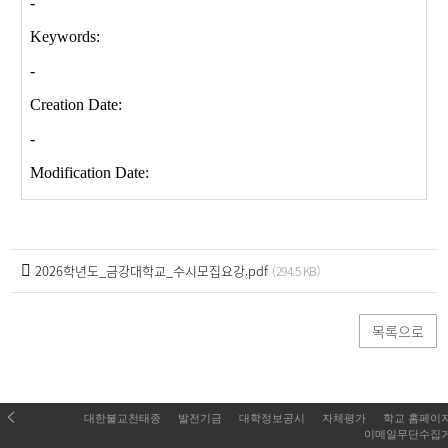
2026학년도_금강대학교_수시모집요강.pdf
(294.5 KB)
목록으로
대한불교천태종
발전기금
대학정보공시
자체평가
학교 홈페이
이메일무단수집