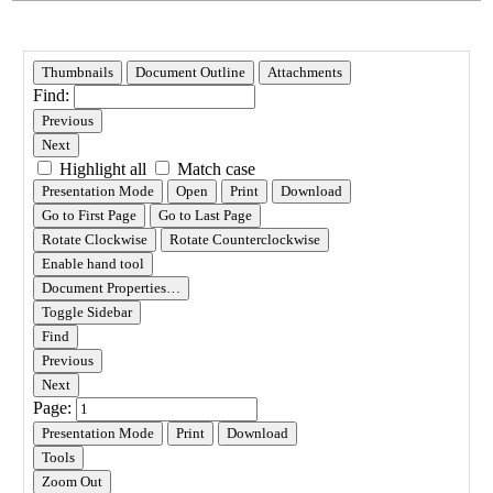
세
페
이
지