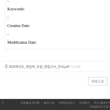
2026학년도_편입학_모집_면접고사_안내.pdf
(51.2 KB)
목록으로
대한불교천태종
발전기금
대학정보공시
자체평가
학교 홈페이
이메일무단수집