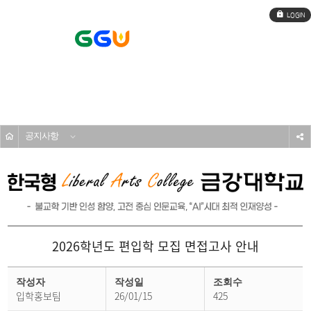
로
그
인
전
체
메
입학도우미
뉴
공지사항
s
2026학년도 편입학 모집 면접고사 안내
공
지
작성자
작성일
조회수
사
입학홍보팀
26/01/15
425
항
상