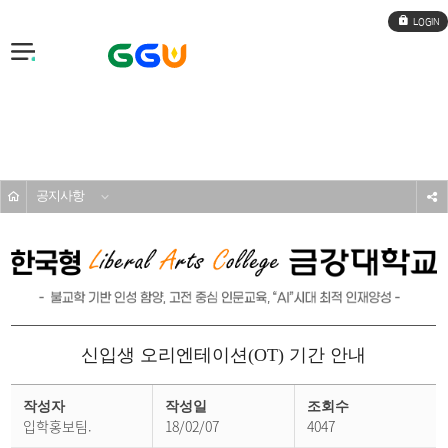
로
그
인
전
체
메
입학도우미
뉴
공지사항
s
신입생 오리엔테이션(OT) 기간 안내
공
지
작성자
작성일
조회수
사
입학홍보팀.
18/02/07
4047
항
상