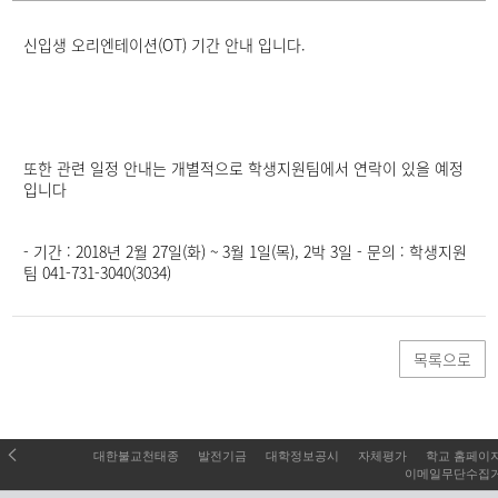
세
페
신입생 오리엔테이션(OT) 기간 안내 입니다.
이
지
또한 관련 일정 안내는 개별적으로 학생지원팀에서 연락이 있을 예정
입니다
- 기간 : 2018년 2월 27일(화) ~ 3월 1일(목), 2박 3일 - 문의 : 학생지원
팀 041-731-3040(3034)
목록으로
대한불교천태종
발전기금
대학정보공시
자체평가
학교 홈페이
이메일무단수집