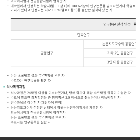
외국어시험과 전공종합시험에 합격한 자
대학원에서 인정하는 학술지(별표1 참조)에 100%이상의 연구논문을 발표하였거나 학술적
가치가 있다고 인정되는 저작 100%(별표1 참조)를 출판한 실적이 있는 자
별
표
연구논문 실적 인정비율
1
별
단독연구
표
1
논문지도교수와 공동연구
연
구
논
공동연구
기타 2인 공동연구
문
실
3인 이상 공동연구
적
인
정
논문 초록발표 결과 "가"판정을 받은 자
비
수료자는 연구등록을 필한 자
율
에
석사학위과정
관
석사과정은 24학점 이상을 이수하였거나, 당해 학기에 해당 수료학점 취득이 가능한 자
한
정
수료에 필요한 최저학점을 총 평점평균 3.0 이상으로 취득하거나 취득예정인 자
보
선수과목을 이수한 자(해당자에 한함)
논문지도교수가 선정된 상태에서 학위논문연구게획서를 제출한 자
외국어시험과 전공종합시험에 합격한자
논문 초록발표 결과 "가" 판정을 받은 자
수료자는 연구등록을 필한 자