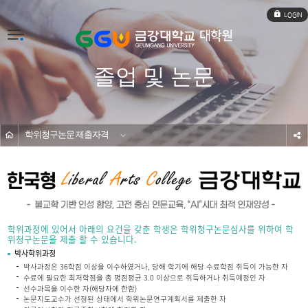
로
그
인
전
체
메
졸업 및 논문
뉴
학위청구논문 제출자격
s
학위과정에 있어서 아래의 요건을 갖춘 학생은 학위청구논문심사를 위하여 학
위청구논문을 제출 할 수 있습니다.
박사학위과정
박사과정은 36학점 이상을 이수하였거나, 당해 학기에 해당 수료학점 취득이 가능한 자
수료에 필요한 최저학점을 총 평점평균 3.0 이상으로 취득하거나 취득예정인 자
선수과목을 이수한 자(해당자에 한함)
논문지도교수가 선정된 상태에서 학위논문연구계획서를 제출한 자