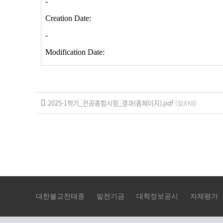
2025-1학기_전공종합시험_결과(홈페이지).pdf
(32.8 KB)
대한불교천태종
발전기금
대학정보공시
자체평가