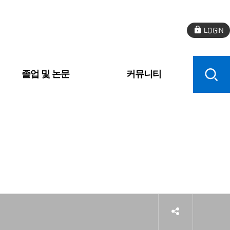
로
그
인
졸업 및 논문
커뮤니티
sns