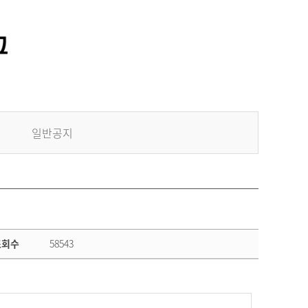
일반공지
조회수
58543