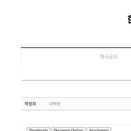
학사공지
학
작성자
대학원
사
공
지
상
세