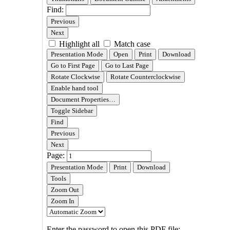
페
이
지