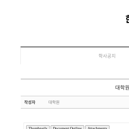
학사공지
대학원
학
작성자
대학원
사
공
지
상
세