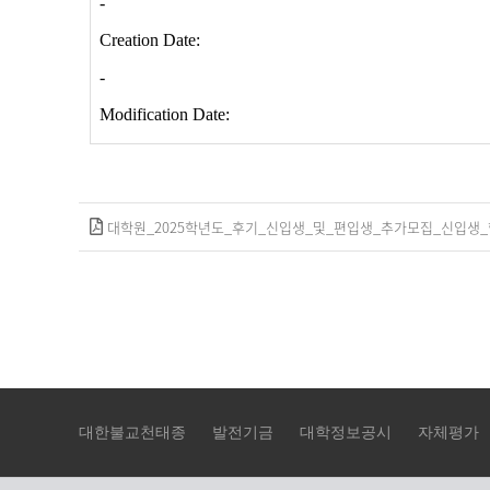
대학원_2025학년도_후기_신입생_및_편입생_추가모집_신입생_합
대한불교천태종
발전기금
대학정보공시
자체평가