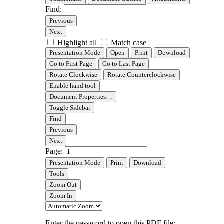
페
이
지