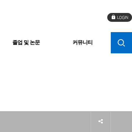
로
그
인
졸업 및 논문
커뮤니티
sns