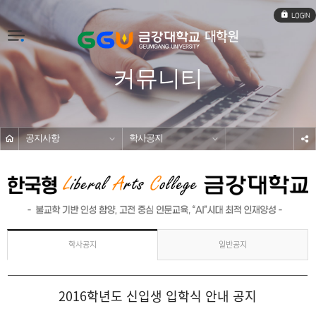
로
그
인
전
체
메
커뮤니티
뉴
공지사항
학사공지
s
일반공지
학사공지
2016학년도 신입생 입학식 안내 공지