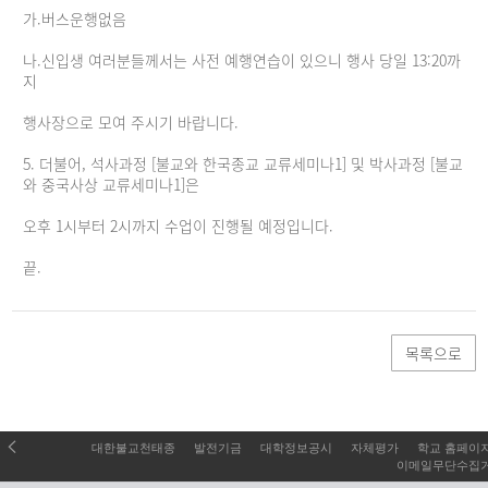
가.버스운행없음
나.신입생 여러분들께서는 사전 예행연습이 있으니 행사 당일 13:20까
지
행사장으로 모여 주시기 바랍니다.
5. 더불어, 석사과정 [불교와 한국종교 교류세미나1] 및 박사과정 [불교
와 중국사상 교류세미나1]은
오후 1시부터 2시까지 수업이 진행될 예정입니다.
끝.
목록으로
대한불교천태종
발전기금
대학정보공시
자체평가
학교 홈페이
이메일무단수집