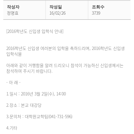
학
사
작성자
작성일
조회수
공
정명효
16/02/26
3739
지
상
세
페
[2016학년도 신입생 입학식 안내]
이
지
2016학년도 신입생 여러분의 입학을 축하드리며, 2016학년도 신입생
입학식을
아래와 같이 거행함을 알려 드리오니 참석이 가능하신 신입생께서는
참석하여 주시기 바랍니다.
- 아 래 -
1.일시 : 2016년 3월 2일(수), 14:00
2.장소 : 본교 대강당
3.문의처 : 대학원교학팀(041-731-596)
4.기타