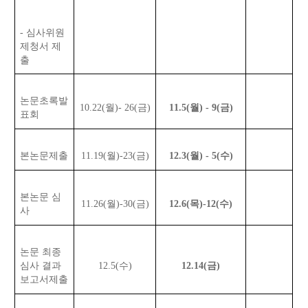
- 심사위원
제청서 제
출
논문초록발
10.22(월)
- 26(금)
11.5(월) - 9(금)
표회
본논문제출
11.19(월)
-
23(금)
12.3(월) - 5(수)
본논문 심
11.26(월)
-
30(금)
12.6(목)
-
12(수)
사
논문 최종
심사 결과
12.5(수)
12.14(금)
보고서제출