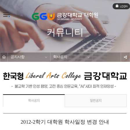
로
그
인
전
체
메
커뮤니티
뉴
공지사항
학사공지
s
일반공지
학사공지
2012-2학기 대학원 학사일정 변경 안내