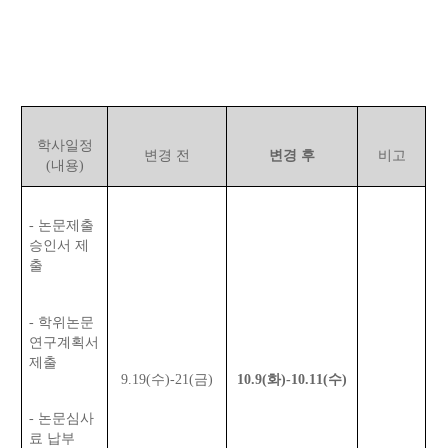
학사일정
변경 전
변경 후
비고
(내용)
- 논문제출
승인서 제
출
- 학위논문
연구계획서
제출
9.19(수)
-
21(금)
10.9(화)
-
10.11(수)
- 논문심사
료 납부