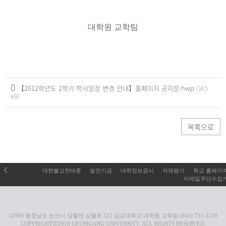
대학원 교학팀
【2012학년도 2학기 학사일정 변경 안내】홈페이지 공지문.hwp
(14.5
KB)
목록으로
대한불교천태종
발전기금
대학정보공시
자체평가
학교 홈페이
이메일무단수집
32906 충청남도 논산시 상월면 상월로 522 금강대학교 대학원 교학팀 (041) 731-3218
COPYRIGHTⓒ2018 GEUMGANG UNIVERSITY. ALL RIGHTS RESERVED.