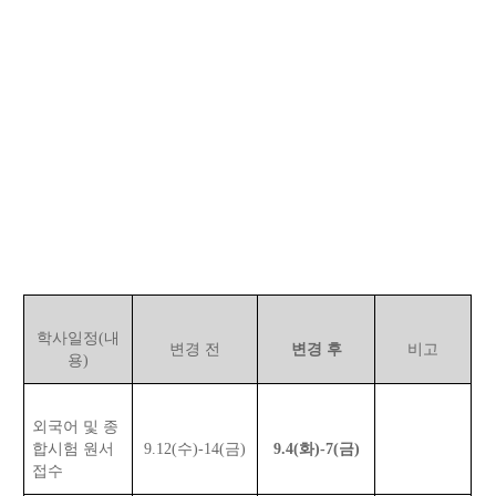
학사일정(내
변경 전
변경 후
비고
용)
외국어 및 종
합시험 원서
9.12(수)
-
14(금)
9.4(화)
-
7(금)
접수