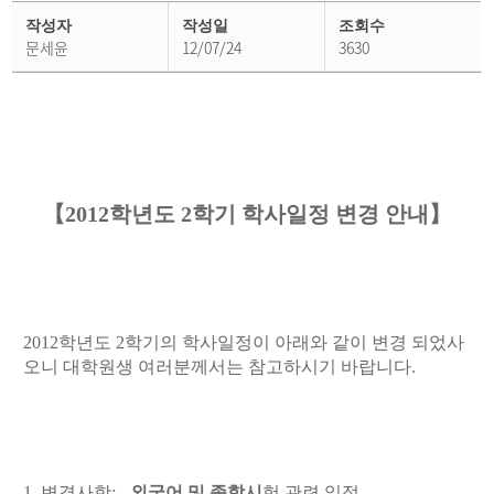
학
사
작성자
작성일
조회수
공
문세윤
12/07/24
3630
지
상
세
페
이
지
【2012학년도 2학기 학사일정 변경 안내】
2012학년도 2학기의 학사일정이 아래와 같이 변경 되었사
오니 대학원생 여러분께서는 참고하시기 바랍니다.
1. 변경사항: -
외국어 및 종합시
험 관련 일정