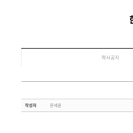
학사공지
학
작성자
문세윤
사
공
지
상
세