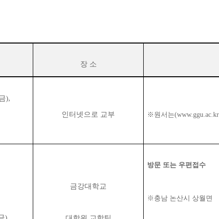
장 소
(금),
인터넷으로 교부
※원서는(www.ggu.ac
방문 또는 우편접수
금강대학교
※
충남 논산시 상월면
금),
대학원 교학팀