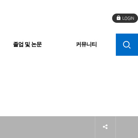
로
그
인
졸업 및 논문
커뮤니티
sns