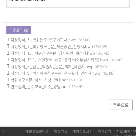
다운로드.zip
지정양식_3,_학위논문_연구계획서.hwp
(58.5 KB)
지정양식_7,_학위청구논문_제출승인_신청서.hwp
(75.5 KB)
지정양식_10,_학위청구논문_심사위원_제청서.hwp
(56.0 KB)
지정양식_10-1,_개인정보_제공_동의서(외부심사위원).hwp
(36.5 KB)
지정양식_8,_전문_학술지_논문_게재_확인서.hwp
(63.5 KB)
지정양식_9,_박사학위청구논문_연구실적_인정서.hwp
(48.0 KB)
학위청구논문_심사_신청_안내.pdf
(32.6 KB)
연구윤리_준수교육_이수_방법.pdf
(116.4 KB)
목록으로
대한불교천태종
발전기금
대학정보공시
자체평가
학교 홈페이