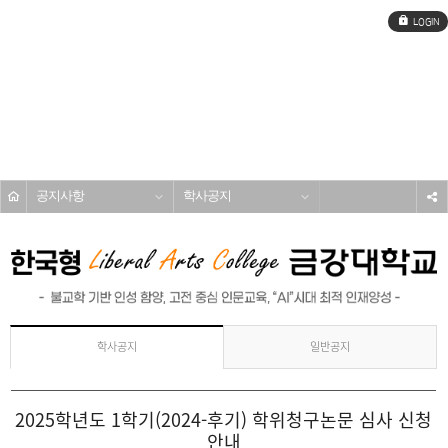
로
그
인
전
체
메
커뮤니티
뉴
공지사항
학사공지
s
일반공지
학사공지
2025학년도 1학기(2024-후기) 학위청구논문 심사 신청
안내