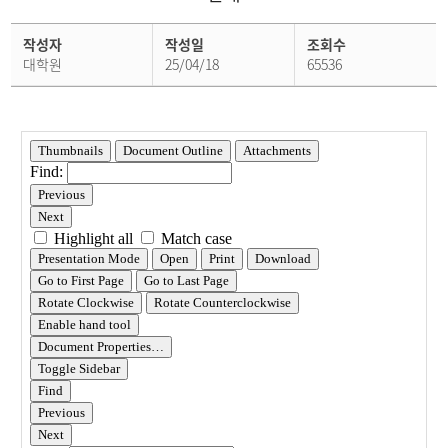
학
작성자
작성일
조회수
사
공
대학원
25/04/18
65536
지
상
세
페
이
지