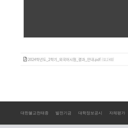
2024학년도_2학기_외국어시험_결과_안내.pdf
(32.2 KB)
대한불교천태종
발전기금
대학정보공시
자체평가