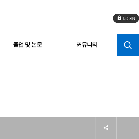
로
그
인
졸업 및 논문
커뮤니티
sns