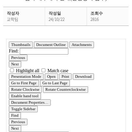
학
사
작성자
작성일
조회수
공
교학팀
24/10/22
2816
지
상
세
페
이
지