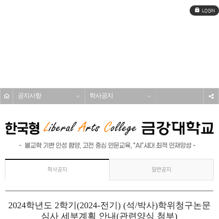
로
그
인
전
체
메
커뮤니티
뉴
공지사항
학사공지
s
일반공지
학사공지
2024학년도 2학기(2024-전기) (석/박사)학위청구논문
심사 세부계획 안내(관련양식 첨부)