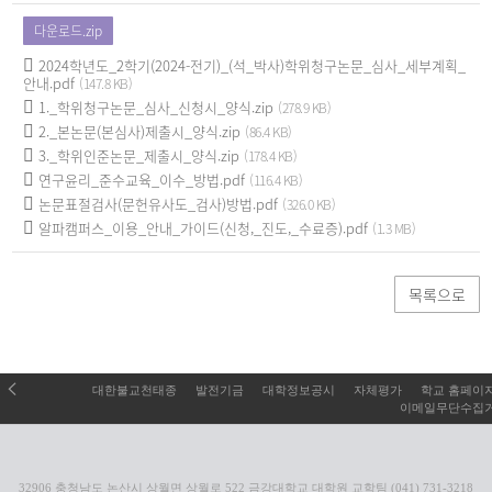
다운로드.zip
2024학년도_2학기(2024-전기)_(석_박사)학위청구논문_심사_세부계획_
안내.pdf
(147.8 KB)
1._학위청구논문_심사_신청시_양식.zip
(278.9 KB)
2._본논문(본심사)제출시_양식.zip
(86.4 KB)
3._학위인준논문_제출시_양식.zip
(178.4 KB)
연구윤리_준수교육_이수_방법.pdf
(116.4 KB)
논문표절검사(문헌유사도_검사)방법.pdf
(326.0 KB)
알파캠퍼스_이용_안내_가이드(신청,_진도,_수료증).pdf
(1.3 MB)
목록으로
대한불교천태종
발전기금
대학정보공시
자체평가
학교 홈페이
이메일무단수집
32906 충청남도 논산시 상월면 상월로 522 금강대학교 대학원 교학팀 (041) 731-3218