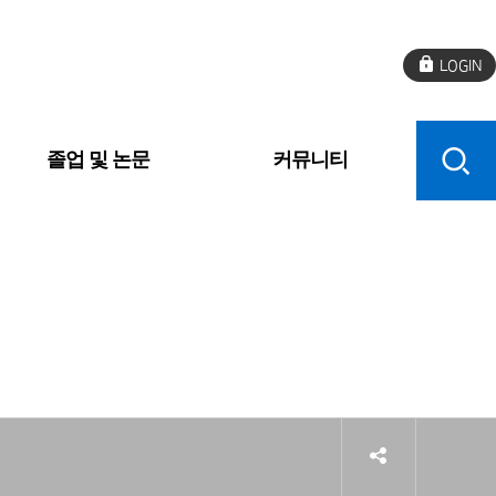
로
그
인
졸업 및 논문
커뮤니티
sns