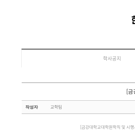
학사공지
[금
학
교학팀
작성자
사
공
지
상
[금강대학교대학원학칙 및 시행세칙 개정(안
세