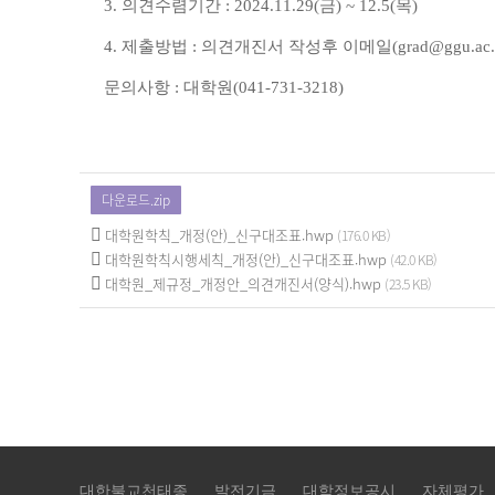
3. 의견수렴기간 : 2024.11.29(금) ~ 12.5(목)
4. 제출방법 : 의견개진서 작성후 이메일(grad@ggu.ac.
문의사항 : 대학원(041-731-3218)
다운로드.zip
대학원학칙_개정(안)_신구대조표.hwp
(176.0 KB)
대학원학칙시행세칙_개정(안)_신구대조표.hwp
(42.0 KB)
대학원_제규정_개정안_의견개진서(양식).hwp
(23.5 KB)
대한불교천태종
발전기금
대학정보공시
자체평가