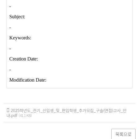
2025학년도_전기_신입생_및_편입학생_추가모집_구술(면접)고사_안
내.pdf
(41.1 KB)
목록으로