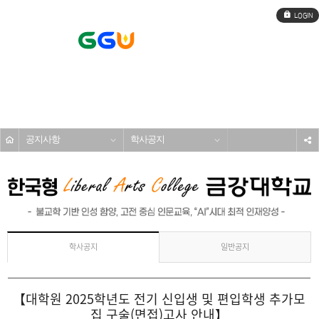
로
그
인
전
체
메
커뮤니티
뉴
공지사항
학사공지
s
일반공지
학사공지
【대학원 2025학년도 전기 신입생 및 편입학생 추가모
집 구술(면접)고사 안내】