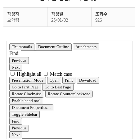
학
작성자
작성일
조회수
사
공
교학팀
25/01/02
926
지
상
세
페
이
지