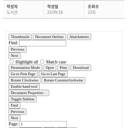
학
작성자
작성일
조회수
사
공
도서관
23/09/18
2331
지
상
세
페
이
지