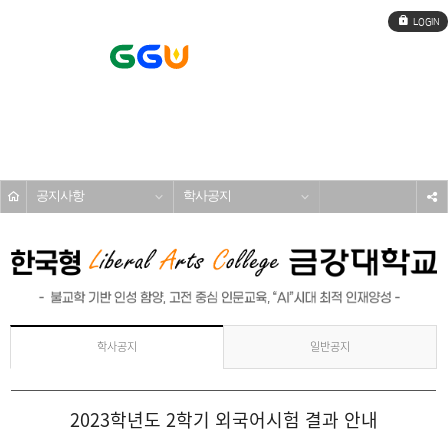
로
그
인
전
체
메
커뮤니티
뉴
공지사항
학사공지
s
일반공지
학사공지
2023학년도 2학기 외국어시험 결과 안내