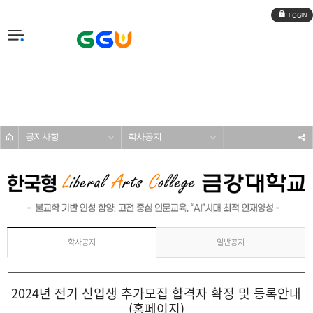
로
그
인
전
체
메
커뮤니티
뉴
공지사항
학사공지
s
일반공지
학사공지
2024년 전기 신입생 추가모집 합격자 확정 및 등록안내
(홈페이지)