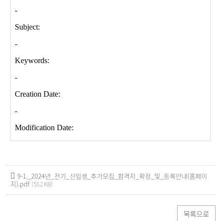
9-1._2024년_전기_신입생_추가모집_합격자_확정_및_등록안내(홈페이
지).pdf
(53.2 KB)
목록으로