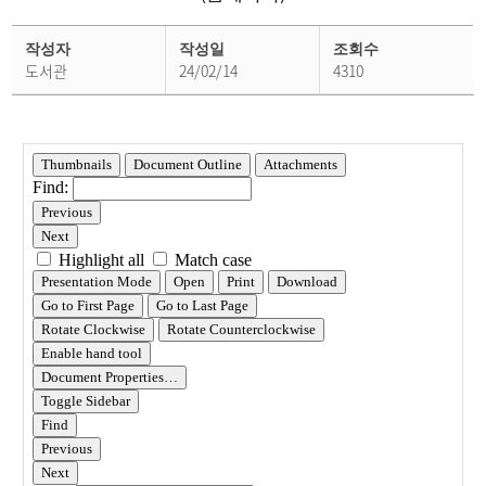
학
사
작성자
작성일
조회수
공
도서관
24/02/14
4310
지
상
세
페
이
지