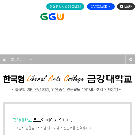
로
통합정보시스템 GATES
LANGUAGE
그
인
전
체
메
기타
뉴
홈
로그인
s
금강대학교
로그인 페이지 입니다.
로그인시 종합정보시스템 아이디와 비밀번호를 입력하세요