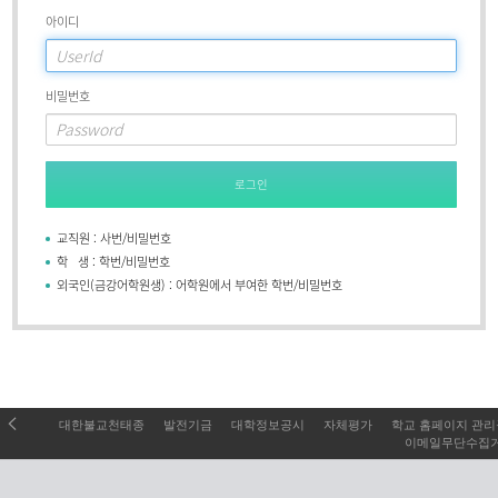
아이디
비밀번호
로그인
교직원 : 사번/비밀번호
학 생 : 학번/비밀번호
외국인(금강어학원생) : 어학원에서 부여한 학번/비밀번호
대한불교천태종
발전기금
대학정보공시
자체평가
학교 홈페이지 관
이메일무단수집