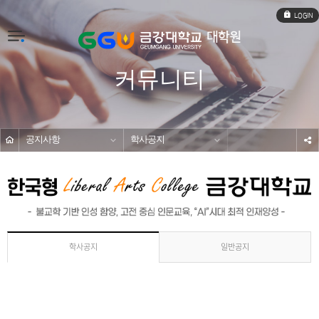
로
그
인
전
체
메
커뮤니티
뉴
공지사항
학사공지
s
일반공지
학사공지