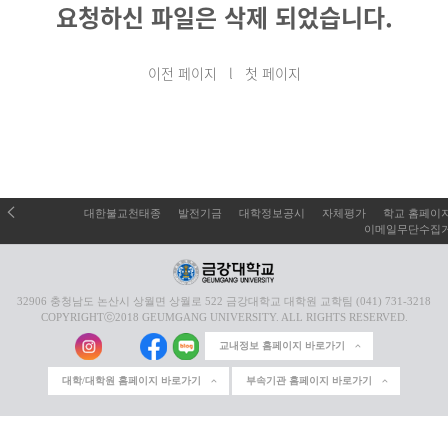
요청하신 파일은 삭제 되었습니다.
이전 페이지
l
첫 페이지
대한불교천태종
발전기금
대학정보공시
자체평가
학교 홈페이
이메일무단수집
32906 충청남도 논산시 상월면 상월로 522 금강대학교 대학원 교학팀 (041) 731-3218
COPYRIGHTⓒ2018 GEUMGANG UNIVERSITY. ALL RIGHTS RESERVED.
교내정보 홈페이지 바로가기
대학/대학원 홈페이지 바로가기
부속기관 홈페이지 바로가기