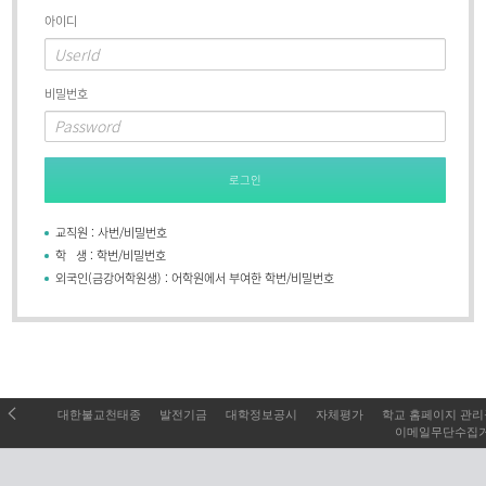
아이디
비밀번호
로그인
교직원 : 사번/비밀번호
학 생 : 학번/비밀번호
외국인(금강어학원생) : 어학원에서 부여한 학번/비밀번호
대한불교천태종
발전기금
대학정보공시
자체평가
학교 홈페이지 관
이메일무단수집