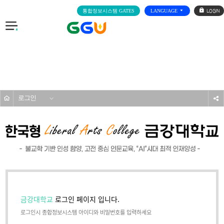
로
통합정보시스템 GATES
LANGUAGE
그
인
전
체
메
기타
뉴
홈
로그인
s
금강대학교
로그인 페이지 입니다.
로그인시 종합정보시스템 아이디와 비밀번호를 입력하세요