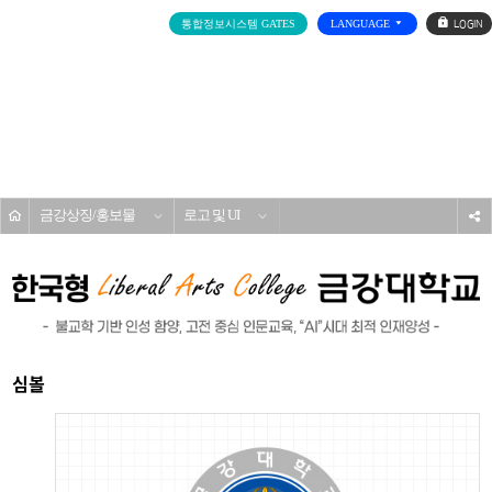
로
통합정보시스템 GATES
LANGUAGE
그
인
전
체
메
대학소개
뉴
홈
금강상징/홍보물
로고 및 UI
s
심볼