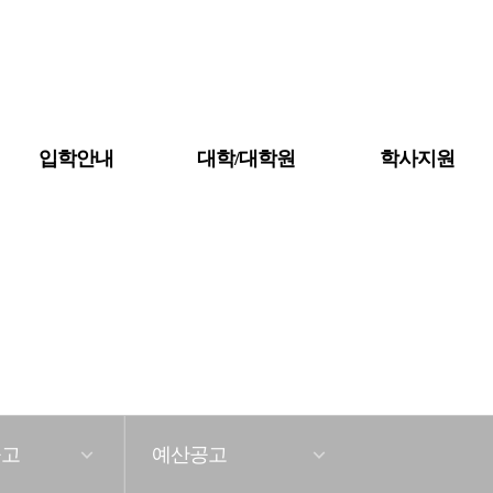
입학안내
대학/대학원
학사지원
대학조직도
대학소개
학칙 및 규정
자체평가
예·결산공고
공고
예산공고
등록금심의위원회회의록