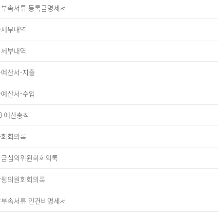
 예산부속서류 등록금명세서
지출세부내역
수입세부내역
자금예산서-지출
자금예산서-수입
20 예산총칙
이사회회의록
 등록금심의위원회회의록
 대학평의원회회의록
 예산부속서류 인건비명세서