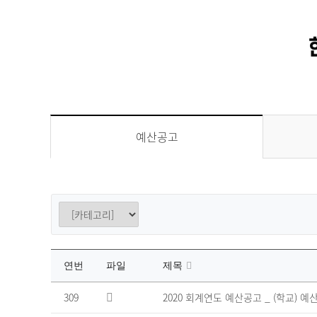
예산공고
연번
파일
제목
예
309
2020 회계연도 예산공고 _ (학교)
산
공