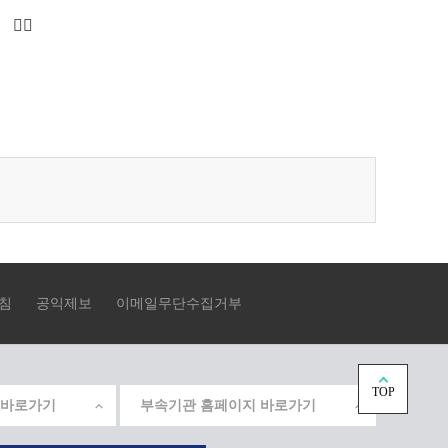
다
마
음
지
페
막
이
으
지
로
로
이
이
동
동
침
공익제보
이메일무단수집거부
TOP
 바로가기
부속기관 홈페이지 바로가기