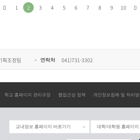
처
이
1
3
4
5
6
7
8
9
10
2
음
전
으
페
로
이
이
지
기획조정팀
041)731-3302
연락처
동
로
이
동
학교 홈페이지 관리규정
웹접근성 정책
개인정보침해 및 처리방
교내정보 홈페이지 바로가기
대학/대학원 홈페이지