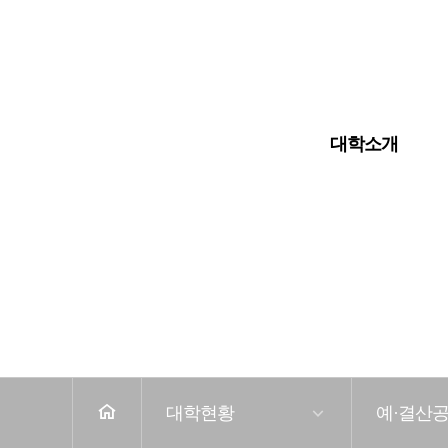
입학안내
대학교
대학원
대학소개
전
체
메
뉴
홈
대학현황
예·결산