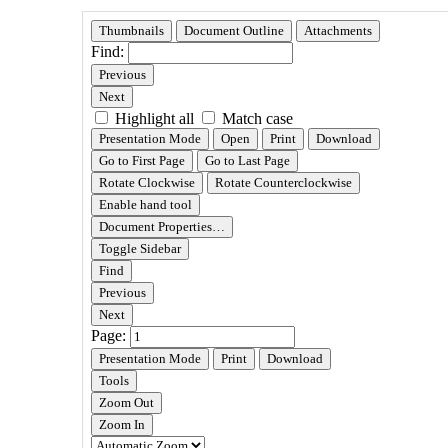
페
이
지