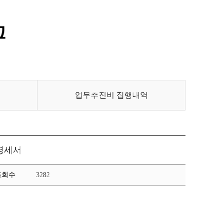
통합정보시스템 GATES
LMS 학습관리시스템
업무추진비 집행내역
수명세서
조회수
3282