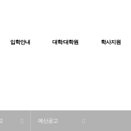
입학안내
대학/대학원
학사지원
대학조직도
대학소개
학칙 및 규정
자체평가
예·결산공고
고
예산공고
등록금심의위원회회의록