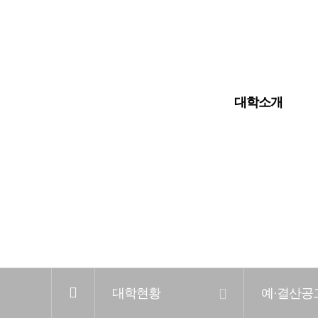
입학안내
대학교
대학원
대학소개
전
체
메
뉴
홈
대학현황
예·결산공