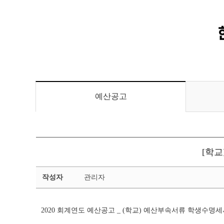
예산공고
[학교
예
작성자
관리자
산
공
고
2020 회계연도 예산공고 _ (학교) 예산부속서류 학생수명
상
세