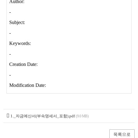
1._자금예산서(부속명세서_포함).pdf
(9.0 MB)
목록으로