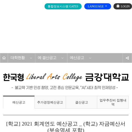
로
통합정보시스템 GATES
LANGUAGE
그
인
전
체
메
대학소개
뉴
홈
대학현황
예·결산공고
예산공고
s
업무추진비 집행내
추가경정예산공고
결산공고
예산공고
역
[학교] 2021 회계연도 예산공고 _ (학교) 자금예산서
(부속명세 포함)