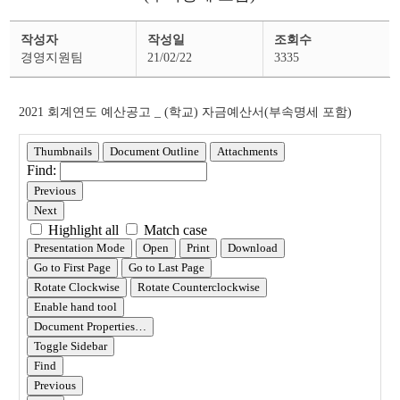
예
작성자
작성일
조회수
산
공
경영지원팀
21/02/22
3335
고
상
세
페
2021 회계연도 예산공고 _ (학교) 자금예산서(부속명세 포함)
이
지