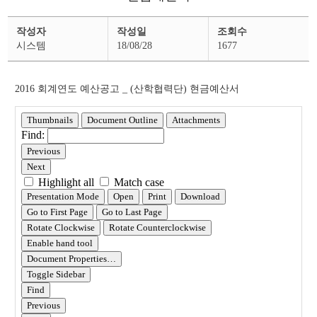
예
작성자
작성일
조회수
산
공
시스템
18/08/28
1677
고
상
세
페
2016 회계연도 예산공고 _ (산학협력단) 현금예산서
이
지