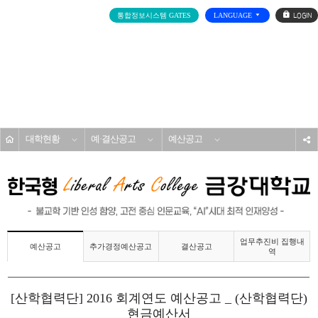
로
통합정보시스템 GATES
LANGUAGE
그
인
전
체
메
대학소개
뉴
홈
대학현황
예·결산공고
예산공고
s
업무추진비 집행내
추가경정예산공고
결산공고
예산공고
역
[산학협력단] 2016 회계연도 예산공고 _ (산학협력단)
현금예산서