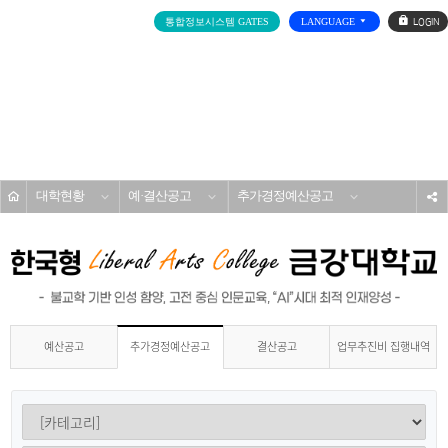
로
통합정보시스템 GATES
LANGUAGE
그
인
전
체
메
대학소개
뉴
홈
대학현황
예·결산공고
추가경정예산공고
s
예산공고
결산공고
업무추진비 집행내역
추가경정예산공고