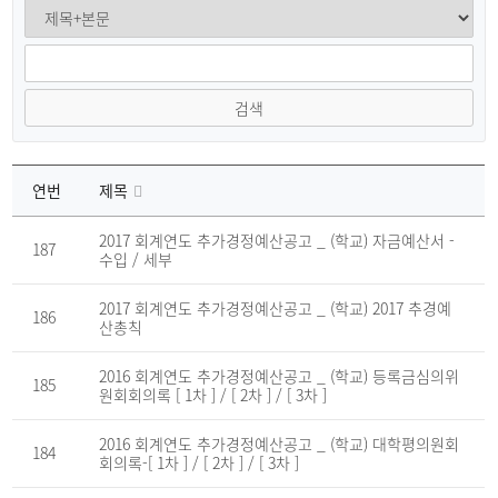
검색
연번
제목
추
가
2017 회계연도 추가경정예산공고 _ (학교) 자금예산서 -
187
경
수입 / 세부
정
예
산
2017 회계연도 추가경정예산공고 _ (학교) 2017 추경예
186
공
산총칙
고
게
시
2016 회계연도 추가경정예산공고 _ (학교) 등록금심의위
판
185
원회회의록 [ 1차 ] / [ 2차 ] / [ 3차 ]
의
연
번,
파
2016 회계연도 추가경정예산공고 _ (학교) 대학평의원회
184
일,
회의록-[ 1차 ] / [ 2차 ] / [ 3차 ]
제
목,