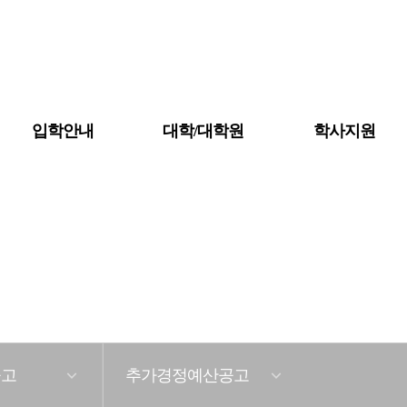
입학안내
대학/대학원
학사지원
대학조직도
대학소개
학칙 및 규정
자체평가
예·결산공고
공고
추가경정예산공고
등록금심의위원회회의록