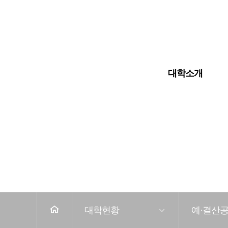
입학안내
대학교
대학원
대학소개
전
체
메
뉴
홈
대학현황
예·결산