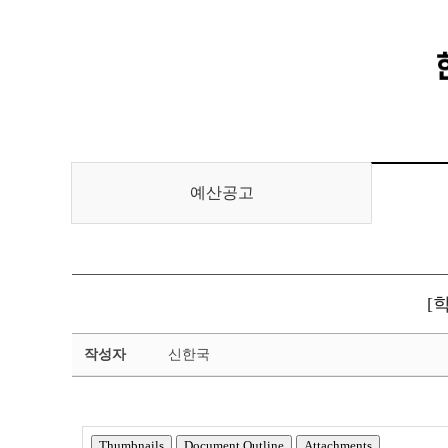
예산공고
[
추
작성자
신한국
가
경
정
예
산