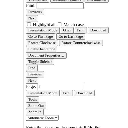
공
고
상
세
페
이
지