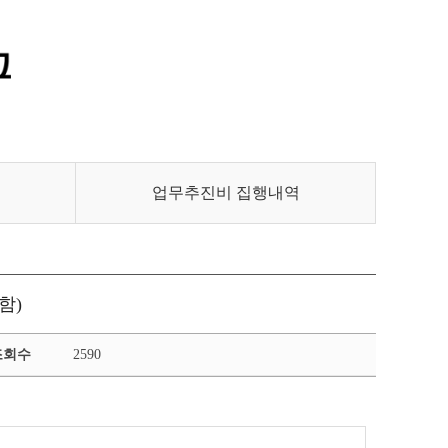
통합정보시스템 GATES
LMS 학습관리시스템
업무추진비 집행내역
함)
조회수
2590