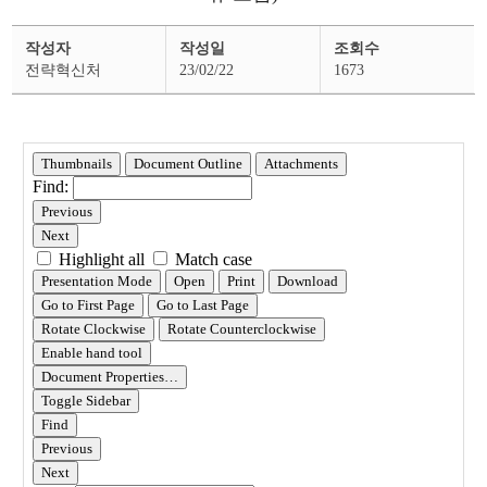
추
작성자
작성일
조회수
가
경
전략혁신처
23/02/22
1673
정
예
산
공
고
상
세
페
이
지