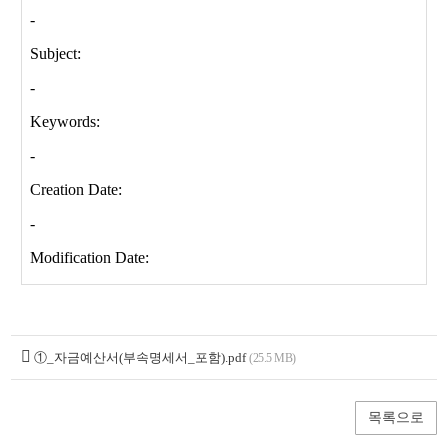
①_자금예산서(부속명세서_포함).pdf
(25.5 MB)
목록으로