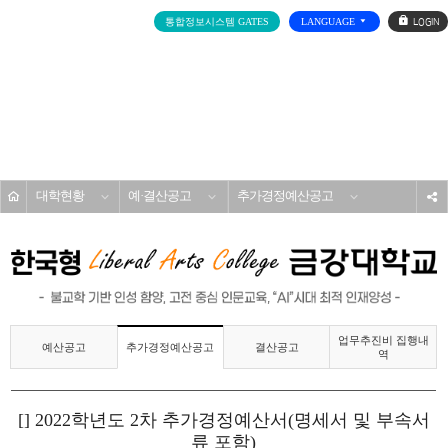
로
통합정보시스템 GATES
LANGUAGE
그
인
전
체
메
대학소개
뉴
홈
대학현황
예·결산공고
추가경정예산공고
s
업무추진비 집행내
예산공고
결산공고
추가경정예산공고
역
[] 2022학년도 2차 추가경정예산서(명세서 및 부속서
류 포함)