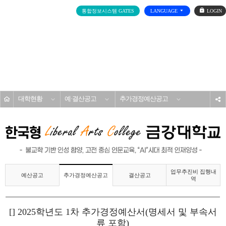
로
통합정보시스템 GATES
LANGUAGE
그
인
전
체
메
대학소개
뉴
홈
대학현황
예·결산공고
추가경정예산공고
s
업무추진비 집행내
예산공고
결산공고
추가경정예산공고
역
[] 2025학년도 1차 추가경정예산서(명세서 및 부속서
류 포함)