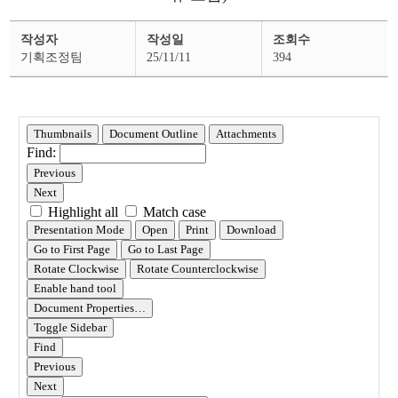
추
작성자
작성일
조회수
가
경
기획조정팀
25/11/11
394
정
예
산
공
고
상
세
페
이
지