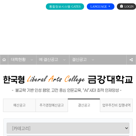
로
통합정보시스템 GATES
LANGUAGE
그
인
전
체
메
대학소개
뉴
홈
대학현황
예·결산공고
결산공고
s
예산공고
추가경정예산공고
업무추진비 집행내역
결산공고