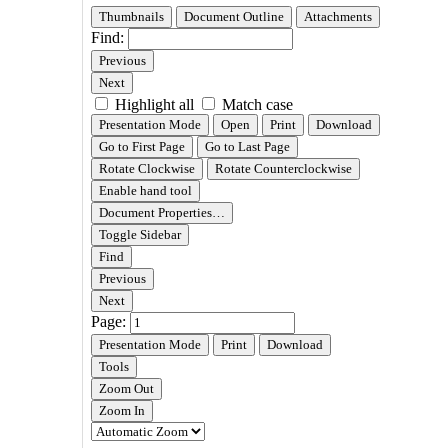
페
이
지