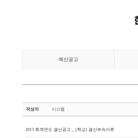
예산공고
결
작성자
시스템
산
공
고
2013 회계연도 결산공고 _ (학교) 결산부속서류
상
세