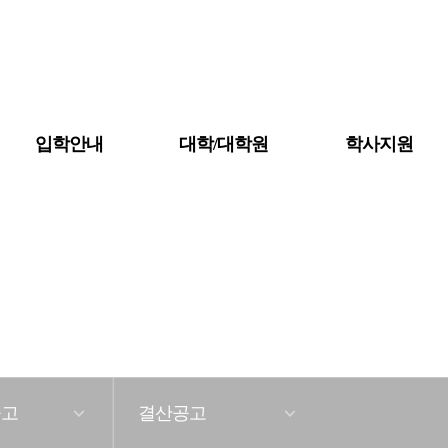
입학안내
대학/대학원
학사지원
대학조직도
대학소개
학칙 및 규정
자체평가
예·결산공고
공고
결산공고
등록금심의위원회회의록