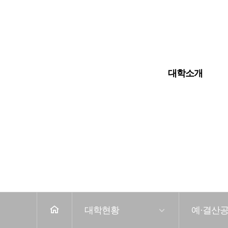
입학안내
대학교
대학원
대학소개
전
체
메
뉴
홈
대학현황
예·결산