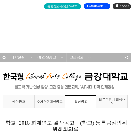
로
통합정보시스템 GATES
LANGUAGE
그
인
전
체
메
대학소개
뉴
홈
대학현황
예·결산공고
결산공고
s
업무추진비 집행내
예산공고
추가경정예산공고
결산공고
역
[학교] 2016 회계연도 결산공고 _ (학교) 등록금심의위
원회회의록