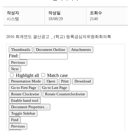
결
작성자
작성일
조회수
산
공
시스템
18/08/29
2140
고
상
세
페
2016 회계연도 결산공고 _ (학교) 등록금심의위원회회의록
이
지