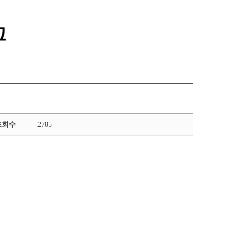
통합정보시스템 GATES
LMS 학습관리시스템
조회수
2785