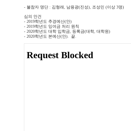
상
세
- 불참자 명단 : 김형래, 남용광(진성), 조성민 (이상 3명)
페
심의 안건
이
- 2019학년도 추경예산(안)
지
- 2019학년도 잉여금 처리 원칙
- 2020학년도 대학 입학금, 등록금(대학, 대학원)
- 2020학년도 본예산(안). 끝.