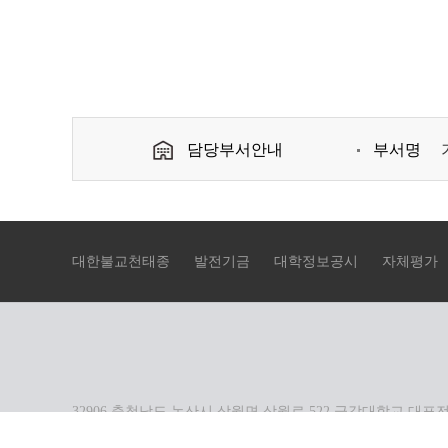
담당부서안내
부서명
대한불교천태종
발전기금
대학정보공시
자체평가
32906 충청남도 논산시 상월면 상월로 522 금강대학교 대표전화번호
COPYRIGHTⓒ2018 GEUMGANG UNIVERSITY. ALL RIGHT