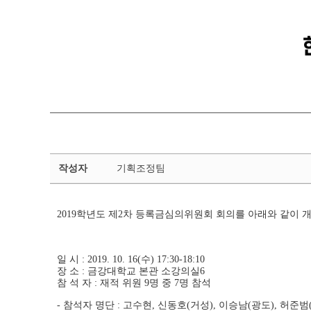
등
작성자
기획조정팀
록
금
심
2019학년도 제2차 등록금심의위원회 회의를 아래와 같이 
의
위
원
회
일 시 : 2019. 10. 16(수) 17:30-18:10
회
장 소 : 금강대학교 본관 소강의실6
참 석 자 : 재적 위원 9명 중 7명 참석
의
록
- 참석자 명단 : 고수현, 신동호(거성), 이승남(광도), 허준범(