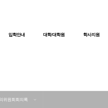
입학안내
대학/대학원
학사지원
대학조직도
대학소개
학칙 및 규정
자체평가
예·결산공고
의위원회회의록
등록금심의위원회회의록