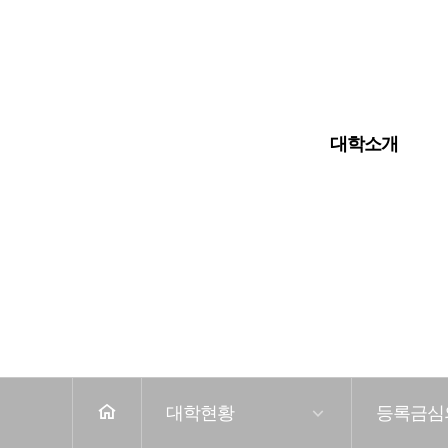
입학안내
대학교
대학원
대학소개
전
체
메
뉴
홈
대학현황
등록금심