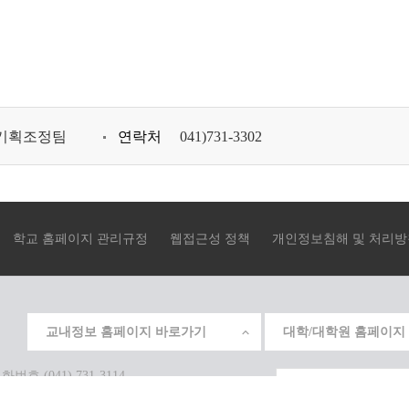
기획조정팀
연락처
041)731-3302
학교 홈페이지 관리규정
웹접근성 정책
개인정보침해 및 처리방
교내정보 홈페이지 바로가기
대학/대학원 홈페이지
 (041) 731-3114
S RESERVED.