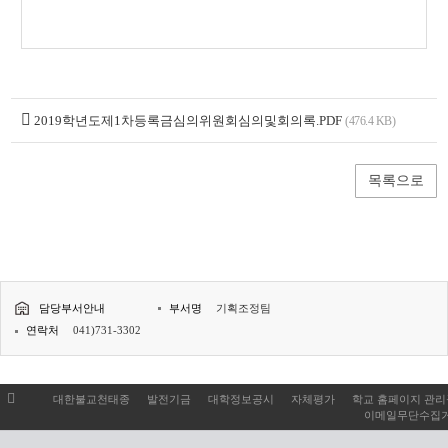
2019학년도제1차등록금심의위원회심의및회의록.PDF
(476.4 KB)
목록으로
담당부서안내
부서명
기획조정팀
연락처
041)731-3302
대한불교천태종
발전기금
대학정보공시
자체평가
학교 홈페이지 관
이메일무단수집