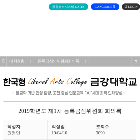
로
통합정보시스템 GATES
LANGUAGE
그
인
전
체
메
대학소개
뉴
홈
대학현황
등록금심의위원회회의록
s
2019학년도 제1차 등록금심위원회 회의록
등
작성자
작성일
조회수
록
금
권정만
19/04/10
3090
심
의