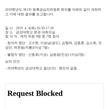
위
원
2019학년도 제1차 등록금심의위원회 회의를 아래와 같이 개최하
회
회
고 이에 대한 결과를 보고합니다.
의
록
상
세
일 시 : 2019. 4. 4(목) 16:50-17:20
페
장 소 : 금강대학교 본관 대회의실
이
참 석 자 : 재적 위원 9명 중 7명 참석
지
- 참석자 명단 : 고수현, 이승남(광도), 김형래, 강동훈, 김소희, 조
성민, 허준범(자룡)(이상 7명)
- 불참자 명단 : 신동호(거성), 남용광(진성) (이상2명)
심의 안건
- 2018학년도 금강대학교 결산(안) : 원안과 같음.