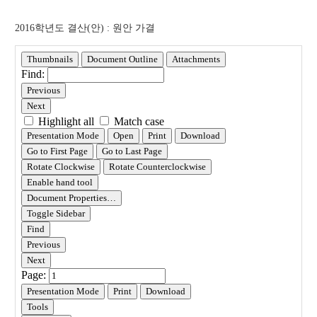
위
원
2016학년도 결산(안) : 원안 가결
회
회
의
록
상
세
페
이
지