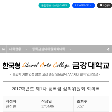
로
통합정보시스템 GATES
LANGUAGE
그
인
전
체
메
대학소개
뉴
홈
대학현황
등록금심의위원회회의록
s
2017학년도 제1차 등록금 심의위원회 회의록
등
작성자
작성일
조회수
록
금
권정만
17/04/06
3057
심
의