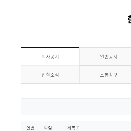
일반공지
학사공지
입찰소식
소통창꾸
연번
파일
제목