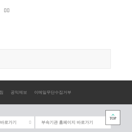
다
마
음
지
페
막
이
으
지
로
로
이
이
동
동
침
공익제보
이메일무단수집거부
TOP
 바로가기
부속기관 홈페이지 바로가기