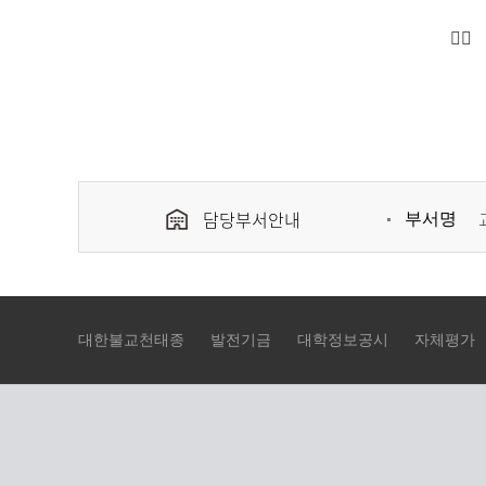
담당부서안내
부서명
대한불교천태종
발전기금
대학정보공시
자체평가