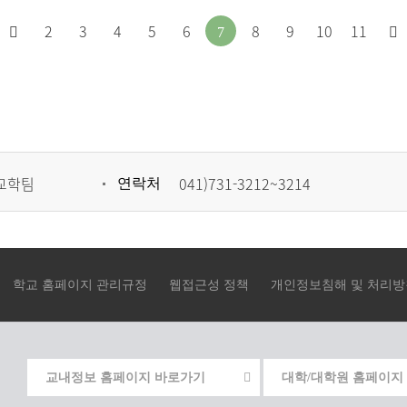
처
이
2
3
4
5
6
8
9
10
11
7
음
전
으
페
로
이
이
지
교학팀
041)731-3212~3214
연락처
동
로
이
동
학교 홈페이지 관리규정
웹접근성 정책
개인정보침해 및 처리방
교내정보 홈페이지 바로가기
대학/대학원 홈페이지