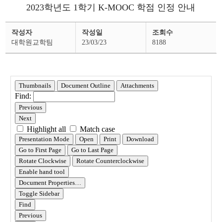
2023학년도 1학기 K-MOOC 학점 인정 안내
학
작성자
작성일
조회수
사
공
대학원교학팀
23/03/23
8188
지
상
세
페
이
지