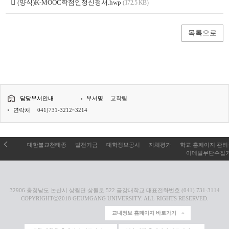
(양식)K-MOOC학점인정신청서.hwp
(172.5 KB)
목록으로
담당부서안내
부서명
교학팀
연락처
041)731-3212~3214
대한불교천태종
발전기금
대학정보공시
자체평가
학교 홈페이지 관
이메일무단수집
32906 충청남도 논산시 상월면 상월로 522 금강대학교 대표전화번호 (041) 731-3114
COPYRIGHTⓒ2018 GEUMGANG UNIVERSITY. ALL RIGHTS RESERVED.
교내정보 홈페이지 바로가기