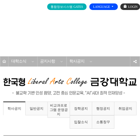
로
통합정보시스템 GATES
LANGUAGE
그
인
전
체
메
대학소개
뉴
홈
대학소식
공지사항
학사공지
s
비교과프로
일반공지
장학공지
행정공지
취업공지
학사공지
그램 운영공
지
입찰소식
소통창꾸