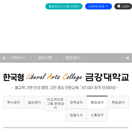
로
통합정보시스템 GATES
LANGUAGE
그
인
전
체
메
대학소개
뉴
홈
대학소식
공지사항
행정공지
s
비교과프로
학사공지
일반공지
장학공지
취업공지
행정공지
그램 운영공
지
입찰소식
소통창꾸