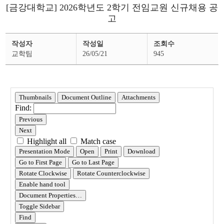
[금강대학교] 2026학년도 2학기 전임교원 신규채용 공
고
행
작성자
작성일
조회수
정
공
교학팀
26/05/21
945
지
상
세
페
이
지