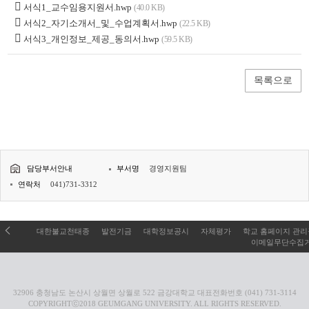
서식1_교수임용지원서.hwp
(40.0 KB)
서식2_자기소개서_및_수업계획서.hwp
(22.5 KB)
서식3_개인정보_제공_동의서.hwp
(59.5 KB)
목록으로
담당부서안내
부서명
경영지원팀
연락처
041)731-3312
대한불교천태종
발전기금
대학정보공시
자체평가
학교 홈페이지 관
이메일무단수집
32906 충청남도 논산시 상월면 상월로 522 금강대학교 대표전화번호 (041) 731-3114
COPYRIGHTⓒ2018 GEUMGANG UNIVERSITY. ALL RIGHTS RESERVED.