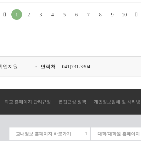
처
이
1
2
3
4
5
6
7
8
9
10
음
전
으
페
로
이
이
지
취업지원
연락처
041)731-3304
동
로
이
동
학교 홈페이지 관리규정
웹접근성 정책
개인정보침해 및 처리방
교내정보 홈페이지 바로가기
대학/대학원 홈페이지