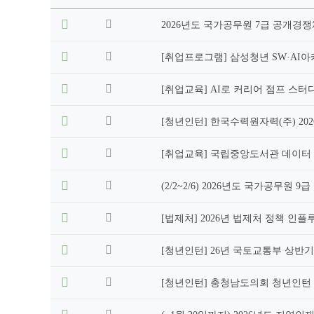
취
2026년도 국가공무원 7급 공개경쟁채용시험
업
공
지
[취업프로그램] 삼성청년 SW·AI아카
게
시
[취업교육] AI로 커리어 점프 스터
판
의
[청년인턴] 한국수력원자력(주) 20
연
번,
[취업교육] 국립중앙도서관 데이터
파
일,
제
(2/2~2/6) 2026년도 국가공무
목,
작
[법제처] 2026년 법제처 정책 인
성
자,
[청년인턴] 26년 국토교통부 상반
조
회
수,
[청년인턴] 충청남도의회 청년인턴
작
성