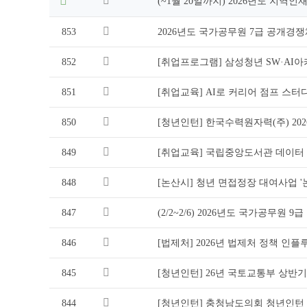
(~1월 20일까지) 2026년도 지역
일
을
853
2026년도 국가공무원 7급 공개경쟁채용시험
제
공
852
[취업프로그램] 삼성청년 SW·AI아카
하
는
표
851
[취업교육] AI로 커리어 점프 스터
850
[청년인턴] 한국수력원자력(주) 20
849
[취업교육] 국립중앙도서관 데이터
848
[논산시] 청년 면접정장 대여사업 
847
(2/2~2/6) 2026년도 국가공무
846
[법제처] 2026년 법제처 정책 인
845
[청년인턴] 26년 국토교통부 상반
844
[청년인턴] 충청남도의회 청년인턴