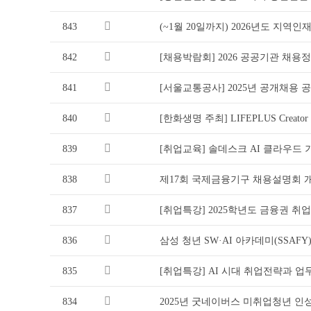
843
(~1월 20일까지) 2026년도 지역
842
[채용박람회] 2026 공공기관 채
841
[서울교통공사] 2025년 공개채용 
840
[한화생명 주최] LIFEPLUS Creator
839
[취업교육] 솔데스크 AI 클라우드
838
제17회 국제금융기구 채용설명회 
837
[취업특강] 2025학년도 금융권 취
836
삼성 청년 SW·AI 아카데미(SSAFY
835
[취업특강] AI 시대 취업전략과 업
834
2025년 굿네이버스 미취업청년 인