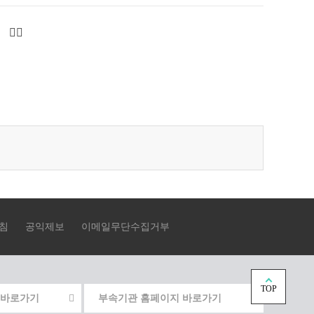
다
마
음
지
페
막
이
으
지
로
로
이
이
동
동
침
공익제보
이메일무단수집거부
TOP
 바로가기
부속기관 홈페이지 바로가기